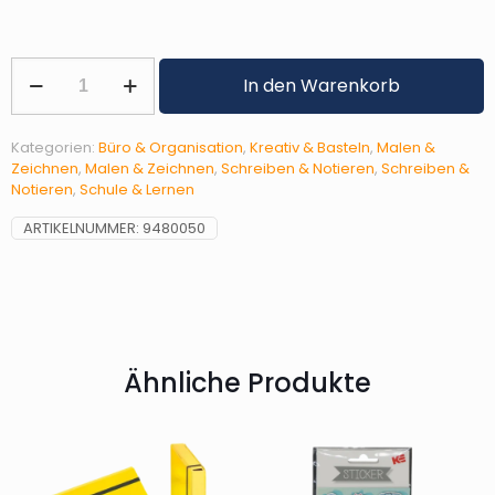
Spitzer
In den Warenkorb
elliptisch
doppelt
sortiert
Kategorien:
Büro & Organisation
,
Kreativ & Basteln
,
Malen &
Menge
Zeichnen
,
Malen & Zeichnen
,
Schreiben & Notieren
,
Schreiben &
Notieren
,
Schule & Lernen
ARTIKELNUMMER:
9480050
Ähnliche Produkte