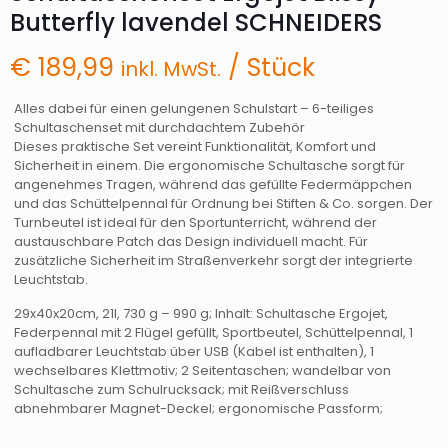
Butterfly lavendel SCHNEIDERS
€
189,99
/ Stück
inkl. MwSt.
Alles dabei für einen gelungenen Schulstart – 6-teiliges
Schultaschenset mit durchdachtem Zubehör
Dieses praktische Set vereint Funktionalität, Komfort und
Sicherheit in einem. Die ergonomische Schultasche sorgt für
angenehmes Tragen, während das gefüllte Federmäppchen
und das Schüttelpennal für Ordnung bei Stiften & Co. sorgen. Der
Turnbeutel ist ideal für den Sportunterricht, während der
austauschbare Patch das Design individuell macht. Für
zusätzliche Sicherheit im Straßenverkehr sorgt der integrierte
Leuchtstab.
29x40x20cm, 21l, 730 g – 990 g; Inhalt: Schultasche Ergojet,
Federpennal mit 2 Flügel gefüllt, Sportbeutel, Schüttelpennal, 1
aufladbarer Leuchtstab über USB (Kabel ist enthalten), 1
wechselbares Klettmotiv; 2 Seitentaschen; wandelbar von
Schultasche zum Schulrucksack; mit Reißverschluss
abnehmbarer Magnet-Deckel; ergonomische Passform;