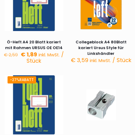
Ö-Heft A4 20 Blatt kariert
Collegeblock A4 80Blatt
mit Rahmen URSUS OE OE14
kariert Ursus Style für
Ursprünglicher
Aktueller
€
1,89
/
Linkshändler
€
2,59
inkl. MwSt.
Preis
Preis
€
3,59
/ Stück
Stück
inkl. MwSt.
war:
ist:
€ 2,59
€ 1,89.
-27%RABATT