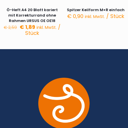
Ö-Heft A4 20 Blatt kariert
Spitzer Keilform M+R einfach
mit Korrekturrand ohne
€
0,90
/ Stück
inkl. MwSt.
Rahmen URSUS OE OE18
Ursprünglicher
Aktueller
€
1,89
/
€
2,59
inkl. MwSt.
Preis
Preis
Stück
war:
ist:
€ 2,59
€ 1,89.