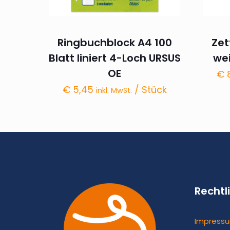
Ringbuchblock A4 100
Zet
Blatt liniert 4-Loch URSUS
we
OE
€
8
€
5,45
/ Stück
inkl. MwSt.
Rechtl
Impress