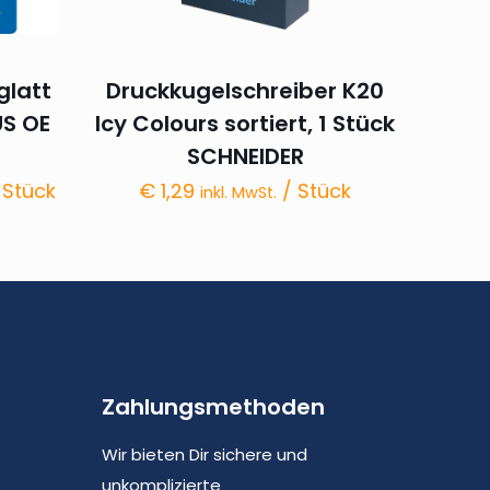
glatt
Druckkugelschreiber K20
S OE
Icy Colours sortiert, 1 Stück
SCHNEIDER
 Stück
€
1,29
/ Stück
inkl. MwSt.
Zahlungsmethoden
Wir bieten Dir sichere und
unkomplizierte