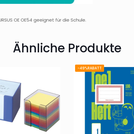
mit
Rahmen
URSUS
URSUS OE OE54 geeignet für die Schule.
OE
OE54
Ähnliche Produkte
Menge
-49%RABATT