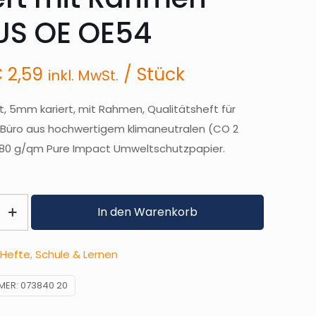
US OE OE54
rsprünglicher
Aktueller
€
2,59
/ Stück
inkl. MwSt.
reis
Preis
ar:
ist:
, 5mm kariert, mit Rahmen, Qualitätsheft für
 3,69
€ 2,59.
 Büro aus hochwertigem klimaneutralen (CO 2
 80 g/qm Pure Impact Umweltschutzpapier.
In den Warenkorb
Hefte
,
Schule & Lernen
MER:
073840 20