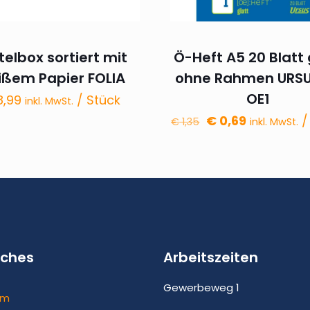
telbox sortiert mit
Ö-Heft A5 20 Blatt 
ißem Papier FOLIA
ohne Rahmen URSU
OE1
,99
/ Stück
inkl. MwSt.
Ursprünglicher
Aktueller
€
0,69
/
€
1,35
inkl. MwSt.
Preis
Preis
war:
ist:
€ 1,35
€ 0,69.
iches
Arbeitszeiten
Gewerbeweg 1
um