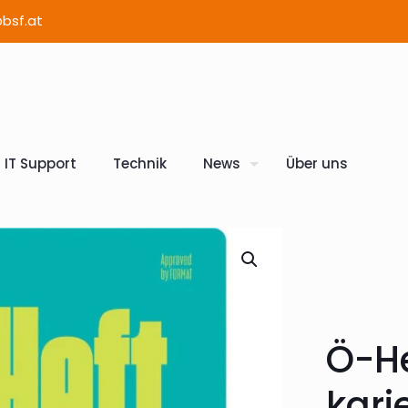
bsf.at
IT Support
Technik
News
Über uns
Ö-He
kari