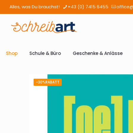
Alles, was Du brauchst!
+43 (0) 7415 6455
office@
Shop
Schule & Büro
Geschenke & Anlässe
-30%RABATT