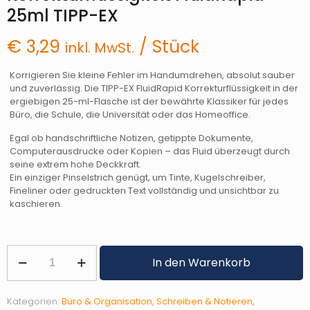
25ml TIPP-EX
€
3,29
/ Stück
inkl. MwSt.
Korrigieren Sie kleine Fehler im Handumdrehen, absolut sauber
und zuverlässig. Die TIPP-EX FluidRapid Korrekturflüssigkeit in der
ergiebigen 25-ml-Flasche ist der bewährte Klassiker für jedes
Büro, die Schule, die Universität oder das Homeoffice.
Egal ob handschriftliche Notizen, getippte Dokumente,
Computerausdrucke oder Kopien – das Fluid überzeugt durch
seine extrem hohe Deckkraft.
Ein einziger Pinselstrich genügt, um Tinte, Kugelschreiber,
Fineliner oder gedruckten Text vollständig und unsichtbar zu
kaschieren.
Korrekturflüssigkeit
In den Warenkorb
FluidRapid
25ml
TIPP-
Kategorien:
Büro & Organisation
,
Schreiben & Notieren
,
EX